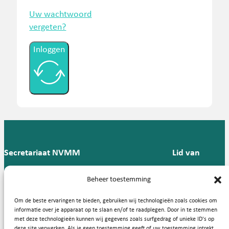
Uw wachtwoord
vergeten?
Inloggen
Secretariaat NVMM
Lid van
Postbus 909,
E:
T: 088 -
Beheer toestemming
9700 AX
secretariaat@nvmm.nl
237 12
Groningen
57
Om de beste ervaringen te bieden, gebruiken wij technologieën zoals cookies om
informatie over je apparaat op te slaan en/of te raadplegen. Door in te stemmen
met deze technologieën kunnen wij gegevens zoals surfgedrag of unieke ID's op
deze site verwerken. Als je geen toestemming geeft of uw toestemming intrekt,