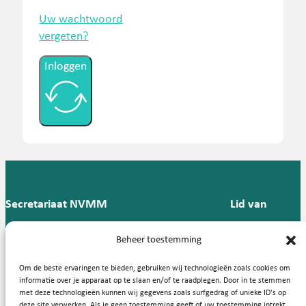
Uw wachtwoord
vergeten?
Inloggen
Secretariaat NVMM
Lid van
Postbus 909,
E:
T: 088 -
Beheer toestemming
9700 AX
secretariaat@nvmm.nl
237 12
Groningen
57
Om de beste ervaringen te bieden, gebruiken wij technologieën zoals cookies om
informatie over je apparaat op te slaan en/of te raadplegen. Door in te stemmen
met deze technologieën kunnen wij gegevens zoals surfgedrag of unieke ID's op
deze site verwerken. Als je geen toestemming geeft of uw toestemming intrekt,