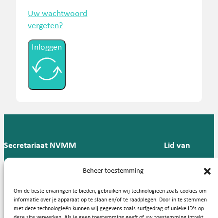
Uw wachtwoord
vergeten?
Inloggen
Secretariaat NVMM
Lid van
Postbus 909,
E:
T: 088 -
Beheer toestemming
9700 AX
secretariaat@nvmm.nl
237 12
Groningen
57
Om de beste ervaringen te bieden, gebruiken wij technologieën zoals cookies om
informatie over je apparaat op te slaan en/of te raadplegen. Door in te stemmen
met deze technologieën kunnen wij gegevens zoals surfgedrag of unieke ID's op
deze site verwerken. Als je geen toestemming geeft of uw toestemming intrekt,