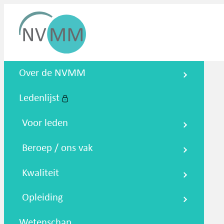
Nederlandse Vereniging voor
Over de NVMM
Medische Microbiologie
Ledenlijst
Zoeken
Podcasts
NTMM
NVAMM
Co
Voor leden
Beroep / ons vak
Kwaliteit
Opleiding
Wetenschap