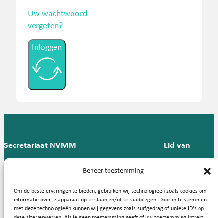
Uw wachtwoord
vergeten?
Inloggen
Secretariaat NVMM
Lid van
Postbus 909,
E:
T: 088 -
Beheer toestemming
9700 AX
secretariaat@nvmm.nl
237 12
Groningen
57
Om de beste ervaringen te bieden, gebruiken wij technologieën zoals cookies om
informatie over je apparaat op te slaan en/of te raadplegen. Door in te stemmen
met deze technologieën kunnen wij gegevens zoals surfgedrag of unieke ID's op
deze site verwerken. Als je geen toestemming geeft of uw toestemming intrekt,