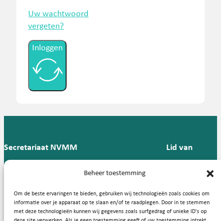
Uw wachtwoord
vergeten?
Inloggen
Secretariaat NVMM
Lid van
Postbus 909,
E:
T: 088 -
Beheer toestemming
9700 AX
secretariaat@nvmm.nl
237 12
Groningen
57
Om de beste ervaringen te bieden, gebruiken wij technologieën zoals cookies om
informatie over je apparaat op te slaan en/of te raadplegen. Door in te stemmen
met deze technologieën kunnen wij gegevens zoals surfgedrag of unieke ID's op
deze site verwerken. Als je geen toestemming geeft of uw toestemming intrekt,