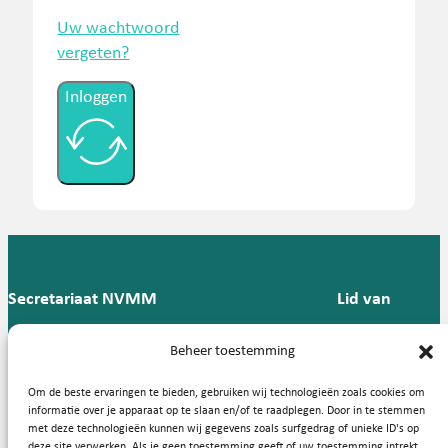
Uw wachtwoord
vergeten?
Inloggen
Secretariaat NVMM
Lid van
Postbus 909,
E:
T: 088 -
Beheer toestemming
9700 AX
secretariaat@nvmm.nl
237 12
Groningen
57
Om de beste ervaringen te bieden, gebruiken wij technologieën zoals cookies om
informatie over je apparaat op te slaan en/of te raadplegen. Door in te stemmen
met deze technologieën kunnen wij gegevens zoals surfgedrag of unieke ID's op
deze site verwerken. Als je geen toestemming geeft of uw toestemming intrekt,