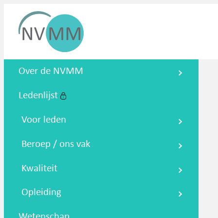
Nederlandse Vereniging voor
Over de NVMM
Medische Microbiologie
Ledenlijst
Zoeken
Podcasts
NTMM
NVAMM
Co
Voor leden
Beroep / ons vak
Kwaliteit
Opleiding
Wetenschap