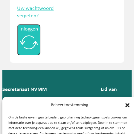
Uw wachtwoord
vergeten?
Inloggen
Secretariaat NVMM
Lid van
Postbus 909,
E:
T: 088 -
Beheer toestemming
9700 AX
secretariaat@nvmm.nl
237 12
Groningen
57
Om de beste ervaringen te bieden, gebruiken wij technologieën zoals cookies om
informatie over je apparaat op te slaan en/of te raadplegen. Door in te stemmen
met deze technologieën kunnen wij gegevens zoals surfgedrag of unieke ID's op
deze site verwerken. Als je geen toestemming geeft of uw toestemming intrekt,