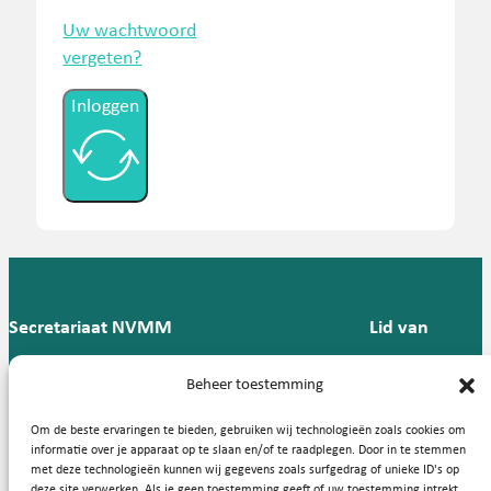
Uw wachtwoord
vergeten?
Inloggen
Secretariaat NVMM
Lid van
Postbus 909,
E:
T: 088 -
Beheer toestemming
9700 AX
secretariaat@nvmm.nl
237 12
Groningen
57
Om de beste ervaringen te bieden, gebruiken wij technologieën zoals cookies om
informatie over je apparaat op te slaan en/of te raadplegen. Door in te stemmen
met deze technologieën kunnen wij gegevens zoals surfgedrag of unieke ID's op
deze site verwerken. Als je geen toestemming geeft of uw toestemming intrekt,