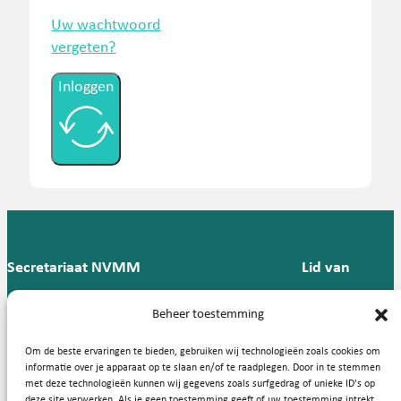
Uw wachtwoord
vergeten?
Inloggen
Secretariaat NVMM
Lid van
Postbus 909,
E:
T: 088 -
Beheer toestemming
9700 AX
secretariaat@nvmm.nl
237 12
Groningen
57
Om de beste ervaringen te bieden, gebruiken wij technologieën zoals cookies om
informatie over je apparaat op te slaan en/of te raadplegen. Door in te stemmen
met deze technologieën kunnen wij gegevens zoals surfgedrag of unieke ID's op
deze site verwerken. Als je geen toestemming geeft of uw toestemming intrekt,