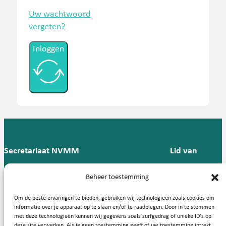
Uw wachtwoord
vergeten?
Inloggen
Secretariaat NVMM
Lid van
Postbus 909,
E:
T: 088 -
Beheer toestemming
9700 AX
secretariaat@nvmm.nl
237 12
Groningen
57
Om de beste ervaringen te bieden, gebruiken wij technologieën zoals cookies om
informatie over je apparaat op te slaan en/of te raadplegen. Door in te stemmen
met deze technologieën kunnen wij gegevens zoals surfgedrag of unieke ID's op
deze site verwerken. Als je geen toestemming geeft of uw toestemming intrekt,