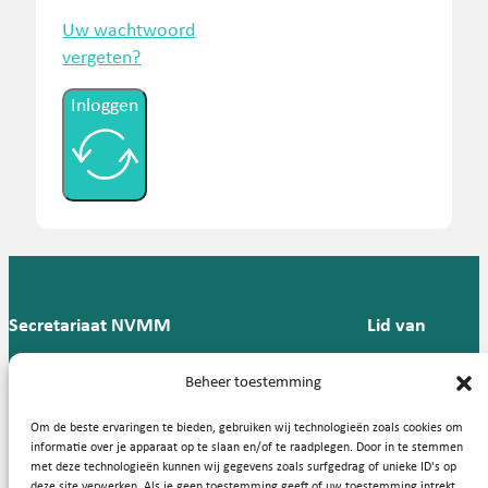
Uw wachtwoord
vergeten?
Inloggen
Secretariaat NVMM
Lid van
Postbus 909,
E:
T: 088 -
Beheer toestemming
9700 AX
secretariaat@nvmm.nl
237 12
Groningen
57
Om de beste ervaringen te bieden, gebruiken wij technologieën zoals cookies om
informatie over je apparaat op te slaan en/of te raadplegen. Door in te stemmen
met deze technologieën kunnen wij gegevens zoals surfgedrag of unieke ID's op
deze site verwerken. Als je geen toestemming geeft of uw toestemming intrekt,