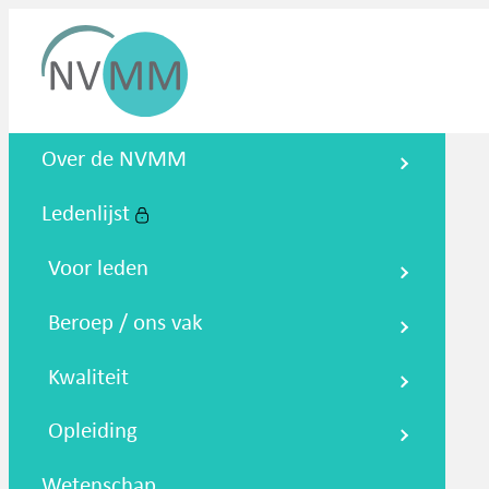
Nederlandse Vereniging voor
Over de NVMM
Medische Microbiologie
Ledenlijst
Zoeken
Podcasts
NTMM
NVAMM
Co
Voor leden
Beroep / ons vak
Kwaliteit
Opleiding
Wetenschap