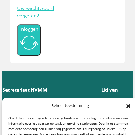
Uw wachtwoord
vergeten?
Inloggen
Secretariaat NVMM
Lid van
Postbus 909,
E:
T: 088 -
Beheer toestemming
9700 AX
secretariaat@nvmm.nl
237 12
Groningen
57
Om de beste ervaringen te bieden, gebruiken wij technologieën zoals cookies om
informatie over je apparaat op te slaan en/of te raadplegen. Door in te stemmen
met deze technologieën kunnen wij gegevens zoals surfgedrag of unieke ID's op
deze site verwerken. Als je geen toestemming geeft of uw toestemming intrekt,