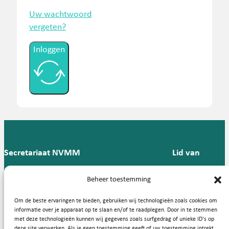
Uw wachtwoord
vergeten?
Inloggen
Secretariaat NVMM
Lid van
Postbus 909,
E:
T: 088 -
Beheer toestemming
9700 AX
secretariaat@nvmm.nl
237 12
Groningen
57
Om de beste ervaringen te bieden, gebruiken wij technologieën zoals cookies om
informatie over je apparaat op te slaan en/of te raadplegen. Door in te stemmen
met deze technologieën kunnen wij gegevens zoals surfgedrag of unieke ID's op
deze site verwerken. Als je geen toestemming geeft of uw toestemming intrekt,