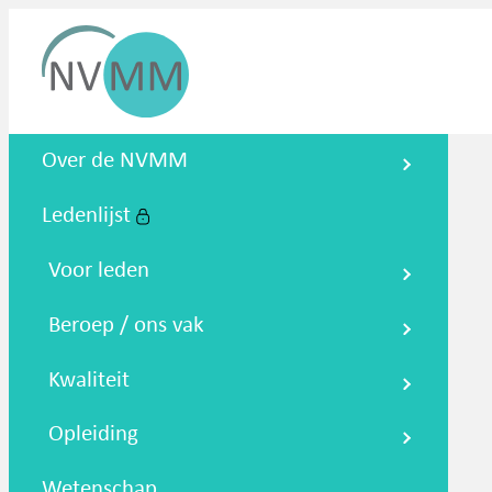
Nederlandse Vereniging voor
Over de NVMM
Medische Microbiologie
Ledenlijst
Zoeken
Podcasts
NTMM
NVAMM
Co
Voor leden
Beroep / ons vak
Kwaliteit
Opleiding
Wetenschap