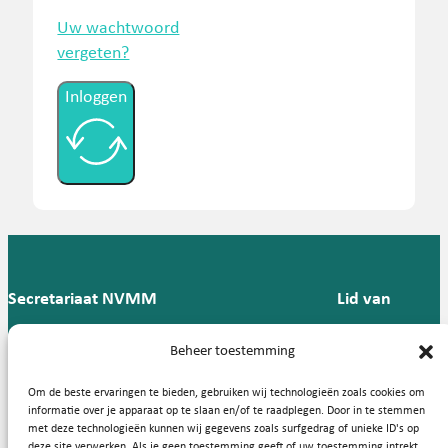
Uw wachtwoord
vergeten?
Inloggen
Secretariaat NVMM
Lid van
Postbus 909,
E:
T: 088 -
Beheer toestemming
9700 AX
secretariaat@nvmm.nl
237 12
Groningen
57
Om de beste ervaringen te bieden, gebruiken wij technologieën zoals cookies om
informatie over je apparaat op te slaan en/of te raadplegen. Door in te stemmen
met deze technologieën kunnen wij gegevens zoals surfgedrag of unieke ID's op
deze site verwerken. Als je geen toestemming geeft of uw toestemming intrekt,