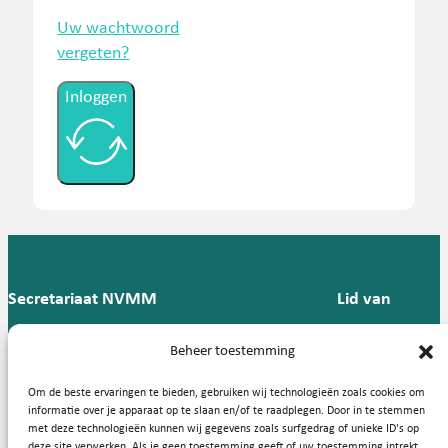
Uw wachtwoord
vergeten?
Inloggen
Secretariaat NVMM
Lid van
Postbus 909,
E:
T: 088 -
Beheer toestemming
9700 AX
secretariaat@nvmm.nl
237 12
Groningen
57
Om de beste ervaringen te bieden, gebruiken wij technologieën zoals cookies om
informatie over je apparaat op te slaan en/of te raadplegen. Door in te stemmen
met deze technologieën kunnen wij gegevens zoals surfgedrag of unieke ID's op
deze site verwerken. Als je geen toestemming geeft of uw toestemming intrekt,