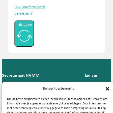
Uw wachtwoord
vergeten?
Inloggen
Secretariaat NVMM
Lid van
Postbus 909,
E:
T: 088 -
Beheer toestemming
9700 AX
secretariaat@nvmm.nl
237 12
Groningen
57
Om de beste ervaringen te bieden, gebruiken wij technologieën zoals cookies om
informatie over je apparaat op te slaan en/of te raadplegen. Door in te stemmen
met deze technologieën kunnen wij gegevens zoals surfgedrag of unieke ID's op
deze site verwerken. Als je geen toestemming geeft of uw toestemming intrekt,