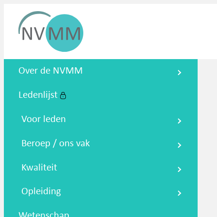
Nederlandse Vereniging voor
Over de NVMM
Medische Microbiologie
Ledenlijst
Zoeken
Podcasts
NTMM
NVAMM
Co
Voor leden
Beroep / ons vak
Kwaliteit
Opleiding
Wetenschap