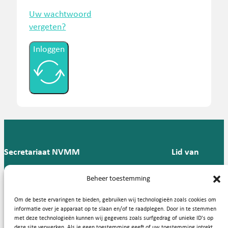
Uw wachtwoord
vergeten?
Inloggen
Secretariaat NVMM
Lid van
Postbus 909,
E:
T: 088 -
Beheer toestemming
9700 AX
secretariaat@nvmm.nl
237 12
Groningen
57
Om de beste ervaringen te bieden, gebruiken wij technologieën zoals cookies om
informatie over je apparaat op te slaan en/of te raadplegen. Door in te stemmen
met deze technologieën kunnen wij gegevens zoals surfgedrag of unieke ID's op
deze site verwerken. Als je geen toestemming geeft of uw toestemming intrekt,