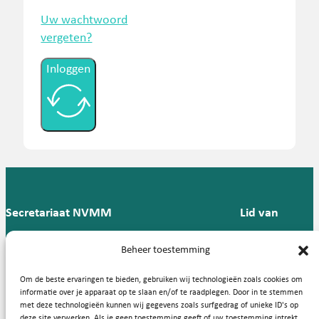
Uw wachtwoord
vergeten?
Inloggen
Secretariaat NVMM
Lid van
Postbus 909,
E:
T: 088 -
Beheer toestemming
9700 AX
secretariaat@nvmm.nl
237 12
Groningen
57
Om de beste ervaringen te bieden, gebruiken wij technologieën zoals cookies om
informatie over je apparaat op te slaan en/of te raadplegen. Door in te stemmen
met deze technologieën kunnen wij gegevens zoals surfgedrag of unieke ID's op
deze site verwerken. Als je geen toestemming geeft of uw toestemming intrekt,