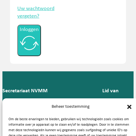
Uw wachtwoord
vergeten?
Inloggen
Secretariaat NVMM
Lid van
Postbus 909,
E:
T: 088 -
Beheer toestemming
9700 AX
secretariaat@nvmm.nl
237 12
Groningen
57
Om de beste ervaringen te bieden, gebruiken wij technologieën zoals cookies om
informatie over je apparaat op te slaan en/of te raadplegen. Door in te stemmen
met deze technologieën kunnen wij gegevens zoals surfgedrag of unieke ID's op
deze site verwerken. Als je geen toestemming geeft of uw toestemming intrekt,