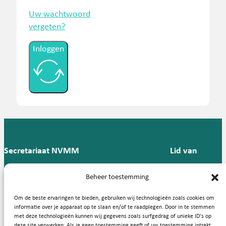
Uw wachtwoord
vergeten?
Inloggen
Secretariaat NVMM
Lid van
Postbus 909,
E:
T: 088 -
Beheer toestemming
9700 AX
secretariaat@nvmm.nl
237 12
Groningen
57
Om de beste ervaringen te bieden, gebruiken wij technologieën zoals cookies om
informatie over je apparaat op te slaan en/of te raadplegen. Door in te stemmen
met deze technologieën kunnen wij gegevens zoals surfgedrag of unieke ID's op
deze site verwerken. Als je geen toestemming geeft of uw toestemming intrekt,