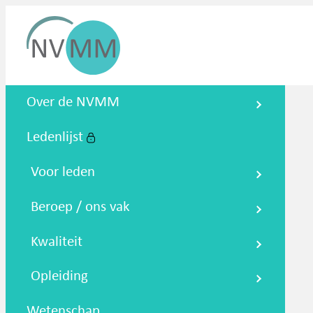
Nederlandse Vereniging voor
Over de NVMM
Medische Microbiologie
Ledenlijst
Zoeken
Podcasts
NTMM
NVAMM
Co
Voor leden
Beroep / ons vak
Kwaliteit
Opleiding
Wetenschap