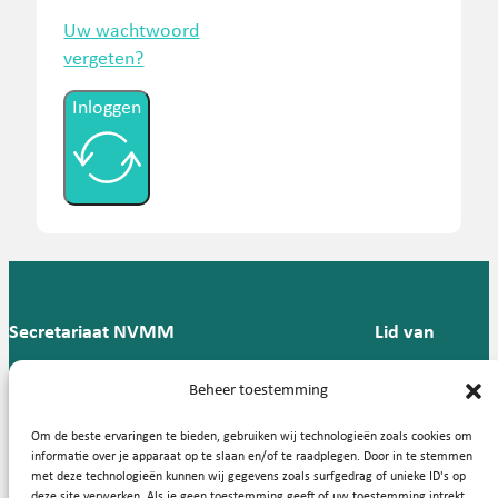
Uw wachtwoord
vergeten?
Inloggen
Secretariaat NVMM
Lid van
Postbus 909,
E:
T: 088 -
Beheer toestemming
9700 AX
secretariaat@nvmm.nl
237 12
Groningen
57
Om de beste ervaringen te bieden, gebruiken wij technologieën zoals cookies om
informatie over je apparaat op te slaan en/of te raadplegen. Door in te stemmen
met deze technologieën kunnen wij gegevens zoals surfgedrag of unieke ID's op
deze site verwerken. Als je geen toestemming geeft of uw toestemming intrekt,