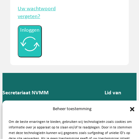
Uw wachtwoord
vergeten?
Inloggen
Secretariaat NVMM
Lid van
Postbus 909,
E:
T: 088 -
Beheer toestemming
9700 AX
secretariaat@nvmm.nl
237 12
Groningen
57
Om de beste ervaringen te bieden, gebruiken wij technologieën zoals cookies om
informatie over je apparaat op te slaan en/of te raadplegen. Door in te stemmen
met deze technologieën kunnen wij gegevens zoals surfgedrag of unieke ID's op
deze site verwerken. Als je geen toestemming geeft of uw toestemming intrekt,