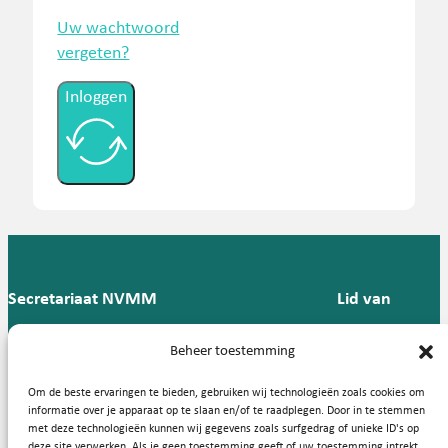
Uw wachtwoord
vergeten?
Inloggen
Secretariaat NVMM
Lid van
Postbus 909,
E:
T: 088 -
Beheer toestemming
9700 AX
secretariaat@nvmm.nl
237 12
Groningen
57
Om de beste ervaringen te bieden, gebruiken wij technologieën zoals cookies om
informatie over je apparaat op te slaan en/of te raadplegen. Door in te stemmen
met deze technologieën kunnen wij gegevens zoals surfgedrag of unieke ID's op
deze site verwerken. Als je geen toestemming geeft of uw toestemming intrekt,