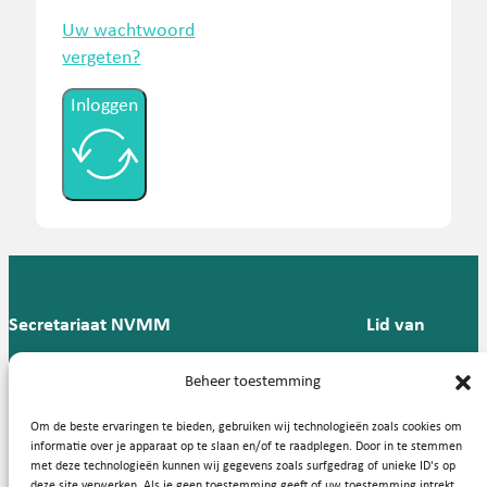
Uw wachtwoord
vergeten?
Inloggen
Secretariaat NVMM
Lid van
Postbus 909,
E:
T: 088 -
Beheer toestemming
9700 AX
secretariaat@nvmm.nl
237 12
Groningen
57
Om de beste ervaringen te bieden, gebruiken wij technologieën zoals cookies om
informatie over je apparaat op te slaan en/of te raadplegen. Door in te stemmen
met deze technologieën kunnen wij gegevens zoals surfgedrag of unieke ID's op
deze site verwerken. Als je geen toestemming geeft of uw toestemming intrekt,