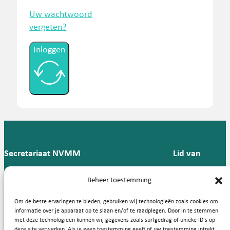
Uw wachtwoord
vergeten?
Inloggen
Secretariaat NVMM
Lid van
Postbus 909,
E:
T: 088 -
Beheer toestemming
9700 AX
secretariaat@nvmm.nl
237 12
Groningen
57
Om de beste ervaringen te bieden, gebruiken wij technologieën zoals cookies om
informatie over je apparaat op te slaan en/of te raadplegen. Door in te stemmen
met deze technologieën kunnen wij gegevens zoals surfgedrag of unieke ID's op
deze site verwerken. Als je geen toestemming geeft of uw toestemming intrekt,