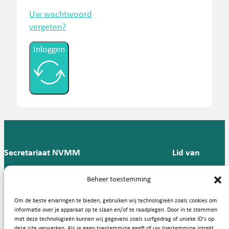
Uw wachtwoord
vergeten?
Inloggen
Secretariaat NVMM
Lid van
Postbus 909,
E:
T: 088 -
Beheer toestemming
9700 AX
secretariaat@nvmm.nl
237 12
Groningen
57
Om de beste ervaringen te bieden, gebruiken wij technologieën zoals cookies om
informatie over je apparaat op te slaan en/of te raadplegen. Door in te stemmen
met deze technologieën kunnen wij gegevens zoals surfgedrag of unieke ID's op
deze site verwerken. Als je geen toestemming geeft of uw toestemming intrekt,