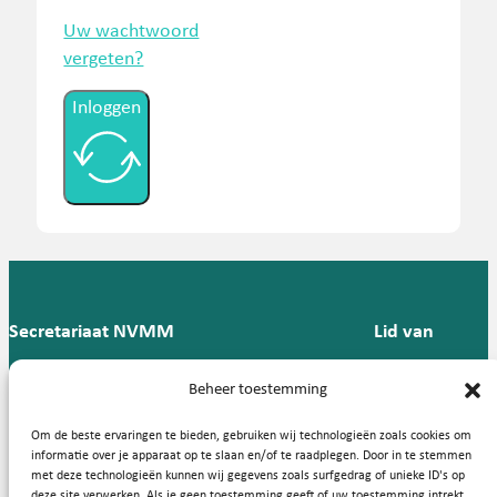
Uw wachtwoord
vergeten?
Inloggen
Secretariaat NVMM
Lid van
Postbus 909,
E:
T: 088 -
Beheer toestemming
9700 AX
secretariaat@nvmm.nl
237 12
Groningen
57
Om de beste ervaringen te bieden, gebruiken wij technologieën zoals cookies om
informatie over je apparaat op te slaan en/of te raadplegen. Door in te stemmen
met deze technologieën kunnen wij gegevens zoals surfgedrag of unieke ID's op
deze site verwerken. Als je geen toestemming geeft of uw toestemming intrekt,