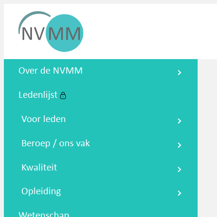
Nederlandse Vereniging voor
Over de NVMM
Medische Microbiologie
Ledenlijst
Zoeken
Podcasts
NTMM
NVAMM
Co
Voor leden
Beroep / ons vak
Kwaliteit
Opleiding
Wetenschap