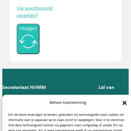
Uw wachtwoord
vergeten?
Inloggen
Secretariaat NVMM
Lid van
Postbus 909,
E:
T: 088 -
Beheer toestemming
9700 AX
secretariaat@nvmm.nl
237 12
Groningen
57
Om de beste ervaringen te bieden, gebruiken wij technologieën zoals cookies om
informatie over je apparaat op te slaan en/of te raadplegen. Door in te stemmen
met deze technologieën kunnen wij gegevens zoals surfgedrag of unieke ID's op
deze site verwerken. Als je geen toestemming geeft of uw toestemming intrekt,