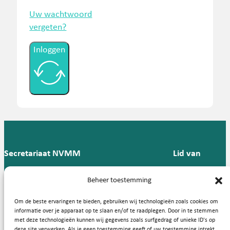
Uw wachtwoord
vergeten?
Inloggen
Secretariaat NVMM
Lid van
Postbus 909,
E:
T: 088 -
Beheer toestemming
9700 AX
secretariaat@nvmm.nl
237 12
Groningen
57
Om de beste ervaringen te bieden, gebruiken wij technologieën zoals cookies om
informatie over je apparaat op te slaan en/of te raadplegen. Door in te stemmen
met deze technologieën kunnen wij gegevens zoals surfgedrag of unieke ID's op
deze site verwerken. Als je geen toestemming geeft of uw toestemming intrekt,