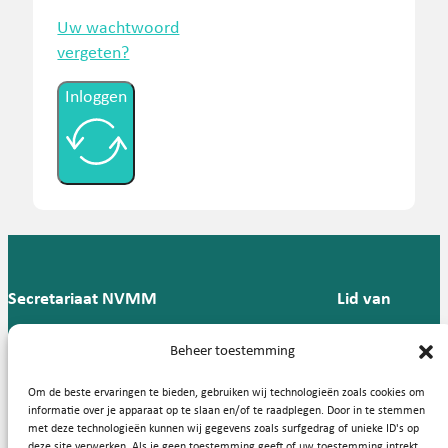
Uw wachtwoord
vergeten?
Inloggen
Secretariaat NVMM
Lid van
Postbus 909,
E:
T: 088 -
Beheer toestemming
9700 AX
secretariaat@nvmm.nl
237 12
Groningen
57
Om de beste ervaringen te bieden, gebruiken wij technologieën zoals cookies om
informatie over je apparaat op te slaan en/of te raadplegen. Door in te stemmen
met deze technologieën kunnen wij gegevens zoals surfgedrag of unieke ID's op
deze site verwerken. Als je geen toestemming geeft of uw toestemming intrekt,