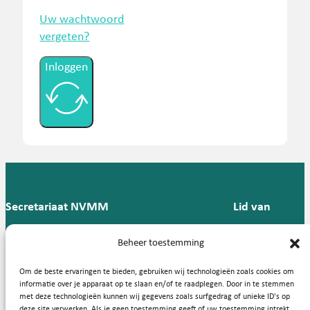
Uw wachtwoord
vergeten?
Inloggen
Secretariaat NVMM
Lid van
Postbus 909,
E:
T: 088 -
Beheer toestemming
9700 AX
secretariaat@nvmm.nl
237 12
Groningen
57
Om de beste ervaringen te bieden, gebruiken wij technologieën zoals cookies om
informatie over je apparaat op te slaan en/of te raadplegen. Door in te stemmen
met deze technologieën kunnen wij gegevens zoals surfgedrag of unieke ID's op
deze site verwerken. Als je geen toestemming geeft of uw toestemming intrekt,