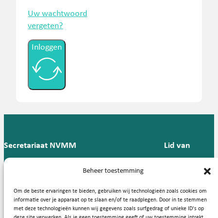
Uw wachtwoord
vergeten?
Inloggen
Secretariaat NVMM
Lid van
Postbus 909,
E:
T: 088 -
Beheer toestemming
9700 AX
secretariaat@nvmm.nl
237 12
Groningen
57
Om de beste ervaringen te bieden, gebruiken wij technologieën zoals cookies om
informatie over je apparaat op te slaan en/of te raadplegen. Door in te stemmen
met deze technologieën kunnen wij gegevens zoals surfgedrag of unieke ID's op
deze site verwerken. Als je geen toestemming geeft of uw toestemming intrekt,