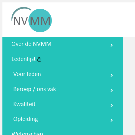
Nederlandse Vereniging voor
Over de NVMM
Medische Microbiologie
Ledenlijst
Zoeken
Podcasts
NTMM
NVAMM
Co
Voor leden
Beroep / ons vak
Kwaliteit
Opleiding
Wetenschap