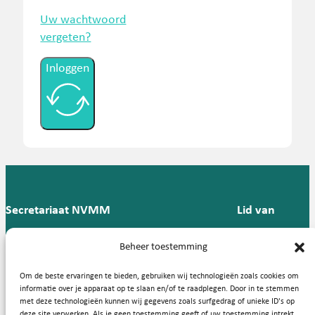
Uw wachtwoord
vergeten?
Inloggen
Secretariaat NVMM
Lid van
Postbus 909,
E:
T: 088 -
Beheer toestemming
9700 AX
secretariaat@nvmm.nl
237 12
Groningen
57
Om de beste ervaringen te bieden, gebruiken wij technologieën zoals cookies om
informatie over je apparaat op te slaan en/of te raadplegen. Door in te stemmen
met deze technologieën kunnen wij gegevens zoals surfgedrag of unieke ID's op
deze site verwerken. Als je geen toestemming geeft of uw toestemming intrekt,