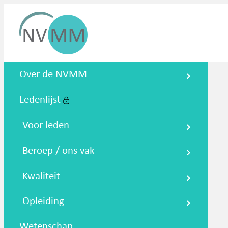
Nederlandse Vereniging voor
Over de NVMM
Medische Microbiologie
Ledenlijst
Zoeken
Podcasts
NTMM
NVAMM
Co
Voor leden
Beroep / ons vak
Kwaliteit
Opleiding
Wetenschap