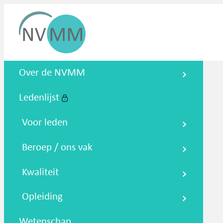
Nederlandse Vereniging voor
Over de NVMM
Medische Microbiologie
Ledenlijst
Zoeken
Podcasts
NTMM
NVAMM
Co
Voor leden
Beroep / ons vak
Kwaliteit
Opleiding
Wetenschap