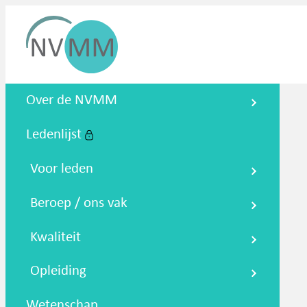
Nederlandse Vereniging voor
Over de NVMM
Medische Microbiologie
Ledenlijst
Zoeken
Podcasts
NTMM
NVAMM
Co
Voor leden
Beroep / ons vak
Kwaliteit
Opleiding
Wetenschap