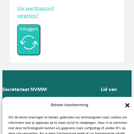
Uw wachtwoord
vergeten?
Inloggen
Secretariaat NVMM
Lid van
Postbus 909,
E:
T: 088 -
Beheer toestemming
9700 AX
secretariaat@nvmm.nl
237 12
Groningen
57
Om de beste ervaringen te bieden, gebruiken wij technologieën zoals cookies om
informatie over je apparaat op te slaan en/of te raadplegen. Door in te stemmen
met deze technologieën kunnen wij gegevens zoals surfgedrag of unieke ID's op
deze site verwerken. Als je geen toestemming geeft of uw toestemming intrekt,