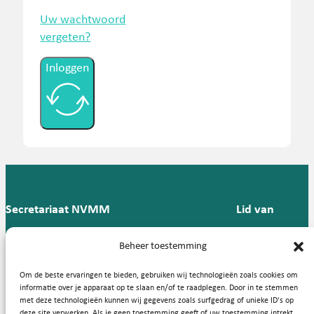
Uw wachtwoord
vergeten?
Inloggen
Secretariaat NVMM
Lid van
Postbus 909,
E:
T: 088 -
Beheer toestemming
9700 AX
secretariaat@nvmm.nl
237 12
Groningen
57
Om de beste ervaringen te bieden, gebruiken wij technologieën zoals cookies om
informatie over je apparaat op te slaan en/of te raadplegen. Door in te stemmen
met deze technologieën kunnen wij gegevens zoals surfgedrag of unieke ID's op
deze site verwerken. Als je geen toestemming geeft of uw toestemming intrekt,