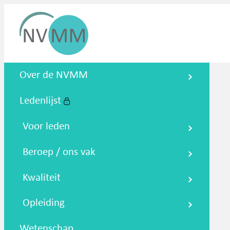
Nederlandse Vereniging voor
Over de NVMM
Medische Microbiologie
Ledenlijst
Zoeken
Podcasts
NTMM
NVAMM
Co
Voor leden
Beroep / ons vak
Kwaliteit
Opleiding
Wetenschap