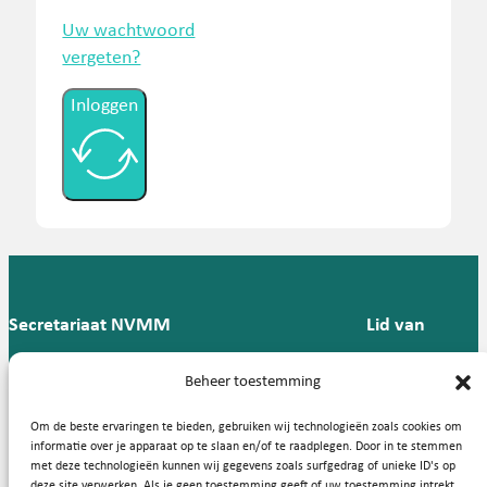
Uw wachtwoord
vergeten?
Inloggen
Secretariaat NVMM
Lid van
Postbus 909,
E:
T: 088 -
Beheer toestemming
9700 AX
secretariaat@nvmm.nl
237 12
Groningen
57
Om de beste ervaringen te bieden, gebruiken wij technologieën zoals cookies om
informatie over je apparaat op te slaan en/of te raadplegen. Door in te stemmen
met deze technologieën kunnen wij gegevens zoals surfgedrag of unieke ID's op
deze site verwerken. Als je geen toestemming geeft of uw toestemming intrekt,