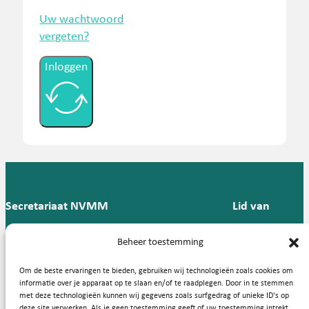
Uw wachtwoord
vergeten?
Inloggen
Secretariaat NVMM
Lid van
Postbus 909,
E:
T: 088 -
Beheer toestemming
9700 AX
secretariaat@nvmm.nl
237 12
Groningen
57
Om de beste ervaringen te bieden, gebruiken wij technologieën zoals cookies om
informatie over je apparaat op te slaan en/of te raadplegen. Door in te stemmen
met deze technologieën kunnen wij gegevens zoals surfgedrag of unieke ID's op
deze site verwerken. Als je geen toestemming geeft of uw toestemming intrekt,