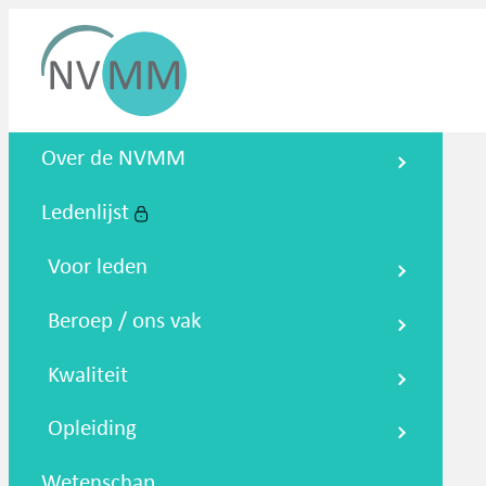
Nederlandse Vereniging voor
Over de NVMM
Medische Microbiologie
Ledenlijst
Zoeken
Podcasts
NTMM
NVAMM
Co
Voor leden
Beroep / ons vak
Kwaliteit
Opleiding
Wetenschap